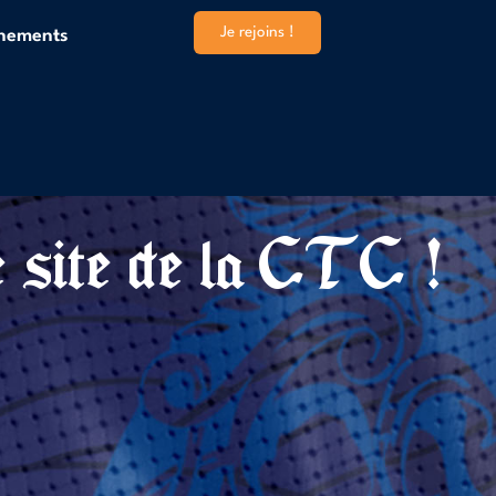
Je rejoins !
înements
 site de la CTC !