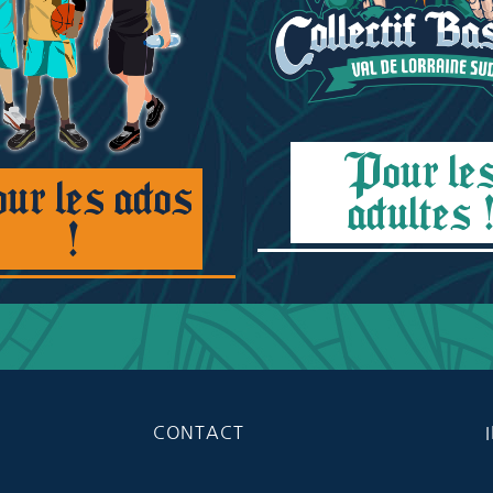
Pour le
ur les ados
adultes 
!
CONTACT