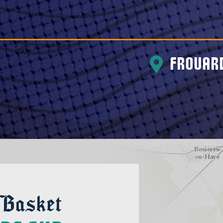
Frouar
 Basket