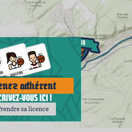
nez adhérent
crivez-vous ici !
Prendre sa licence