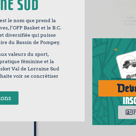
ine Sud
’est le nom que prend la
s, l’OFP Basket et le B.C.
t diversifiée qui puisse
itoire du Bassin de Pompey.
aux valeurs du sport,
pratique féminine et la
Basket Val de Lorraine Sud
aite voir se concrétiser
Deve
ions
Ins