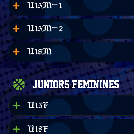
U15M-1
U15M-2
U18M
Juniors Feminines
U15F
U18F