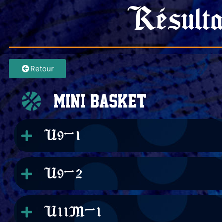
Résulta
Retour
Mini Basket
U9-1
U9-2
U11M-1