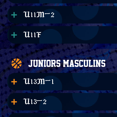
U11M-2
U11F
Juniors masculins
U13M-1
U13-2