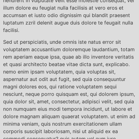
hendrerit in vulputate velit esse molestie consequat, vel
illum dolore eu feugiat nulla facilisis at vero eros et
accumsan et iusto odio dignissim qui blandit praesent
luptatum zzril delenit augue duis dolore te feugait nulla
facilisi.
Sed ut perspiciatis, unde omnis iste natus error sit
voluptatem accusantium doloremque laudantium, totam
rem aperiam eaque ipsa, quae ab illo inventore veritatis
et quasi architecto beatae vitae dicta sunt, explicabo.
nemo enim ipsam voluptatem, quia voluptas sit,
aspernatur aut odit aut fugit, sed quia consequuntur
magni dolores eos, qui ratione voluptatem sequi
nesciunt, neque porro quisquam est, qui dolorem ipsum,
quia dolor sit, amet, consectetur, adipisci velit, sed quia
non numquam eius modi tempora incidunt, ut labore et
dolore magnam aliquam quaerat voluptatem. ut enim ad
minima veniam, quis nostrum exercitationem ullam
corporis suscipit laboriosam, nisi ut aliquid ex ea
commodi consequatur? quis autem vel eum iure