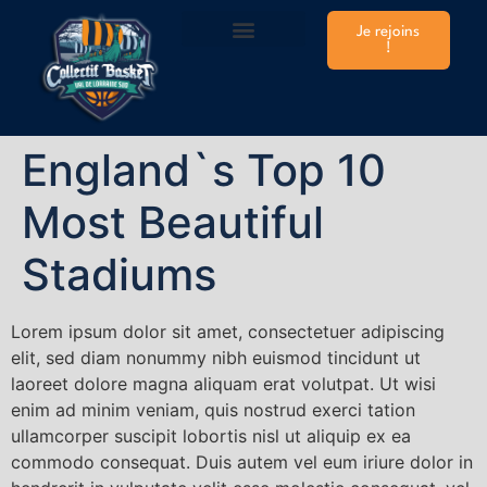
Je rejoins
!
Infos Club & Matchs
Prendre sa licence
Plannings Entraînements
Stages Vacances
Le Shop de la CTC
England`s Top 10
Most Beautiful
Stadiums
Lorem ipsum dolor sit amet, consectetuer adipiscing
elit, sed diam nonummy nibh euismod tincidunt ut
laoreet dolore magna aliquam erat volutpat. Ut wisi
enim ad minim veniam, quis nostrud exerci tation
ullamcorper suscipit lobortis nisl ut aliquip ex ea
commodo consequat. Duis autem vel eum iriure dolor in