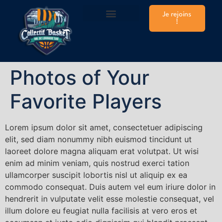
Je rejoins
!
Infos Club & Matchs
Prendre sa licence
Plannings Entraînements
Stages Vacances
Le Shop de la CTC
Photos of Your
Favorite Players
Lorem ipsum dolor sit amet, consectetuer adipiscing
elit, sed diam nonummy nibh euismod tincidunt ut
laoreet dolore magna aliquam erat volutpat. Ut wisi
enim ad minim veniam, quis nostrud exerci tation
ullamcorper suscipit lobortis nisl ut aliquip ex ea
commodo consequat. Duis autem vel eum iriure dolor in
hendrerit in vulputate velit esse molestie consequat, vel
illum dolore eu feugiat nulla facilisis at vero eros et