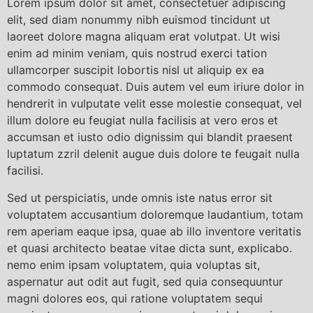
Lorem ipsum dolor sit amet, consectetuer adipiscing
elit, sed diam nonummy nibh euismod tincidunt ut
laoreet dolore magna aliquam erat volutpat. Ut wisi
enim ad minim veniam, quis nostrud exerci tation
ullamcorper suscipit lobortis nisl ut aliquip ex ea
commodo consequat. Duis autem vel eum iriure dolor in
hendrerit in vulputate velit esse molestie consequat, vel
illum dolore eu feugiat nulla facilisis at vero eros et
accumsan et iusto odio dignissim qui blandit praesent
luptatum zzril delenit augue duis dolore te feugait nulla
facilisi.
Sed ut perspiciatis, unde omnis iste natus error sit
voluptatem accusantium doloremque laudantium, totam
rem aperiam eaque ipsa, quae ab illo inventore veritatis
et quasi architecto beatae vitae dicta sunt, explicabo.
nemo enim ipsam voluptatem, quia voluptas sit,
aspernatur aut odit aut fugit, sed quia consequuntur
magni dolores eos, qui ratione voluptatem sequi