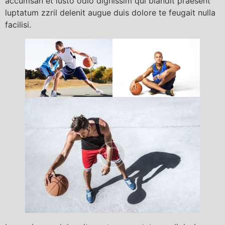
accumsan et iusto odio dignissim qui blandit praesent
luptatum zzril delenit augue duis dolore te feugait nulla
facilisi.