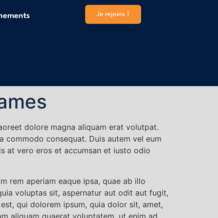
Je rejoins !
înements
Games
aoreet dolore magna aliquam erat volutpat.
 ex ea commodo consequat. Duis autem vel eum
isis at vero eros et accumsan et iusto odio
am rem aperiam eaque ipsa, quae ab illo
ia voluptas sit, aspernatur aut odit aut fugit,
st, qui dolorem ipsum, quia dolor sit, amet,
nam aliquam quaerat voluptatem. ut enim ad