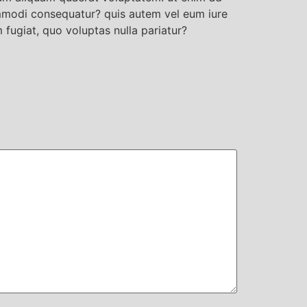
ommodi consequatur? quis autem vel eum iure
 fugiat, quo voluptas nulla pariatur?