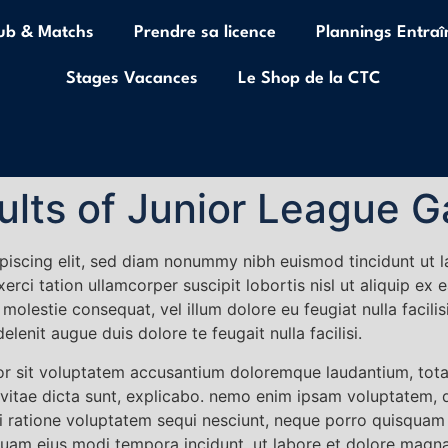
lub & Matchs
Prendre sa licence
Plannings Entra
Stages Vacances
Le Shop de la CTC
ults of Junior League 
piscing elit, sed diam nonummy nibh euismod tincidunt ut l
xerci tation ullamcorper suscipit lobortis nisl ut aliquip
se molestie consequat, vel illum dolore eu feugiat nulla facil
elenit augue duis dolore te feugait nulla facilisi.
rror sit voluptatem accusantium doloremque laudantium, tot
 vitae dicta sunt, explicabo. nemo enim ipsam voluptatem, qu
 ratione voluptatem sequi nesciunt, neque porro quisquam e
mquam eius modi tempora incidunt, ut labore et dolore mag