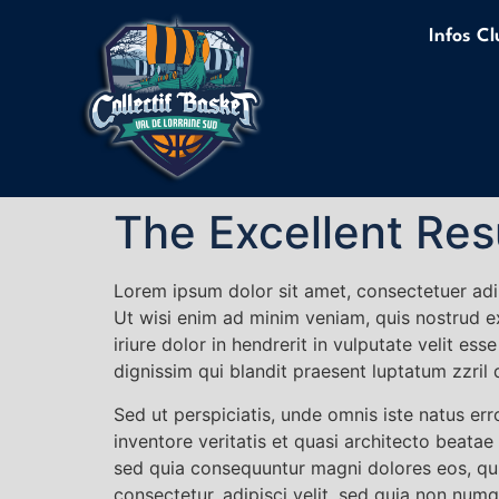
Infos C
The Excellent Res
Lorem ipsum dolor sit amet, consectetuer adi
Ut wisi enim ad minim veniam, quis nostrud e
iriure dolor in hendrerit in vulputate velit es
dignissim qui blandit praesent luptatum zzril d
Sed ut perspiciatis, unde omnis iste natus e
inventore veritatis et quasi architecto beatae
sed quia consequuntur magni dolores eos, qui
consectetur, adipisci velit, sed quia non nu