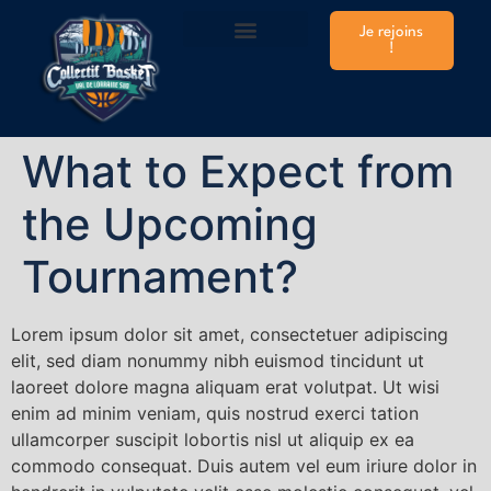
Je rejoins
!
Infos Club & Matchs
Prendre sa licence
Plannings Entraînements
Stages Vacances
Le Shop de la CTC
What to Expect from
the Upcoming
Tournament?
Lorem ipsum dolor sit amet, consectetuer adipiscing
elit, sed diam nonummy nibh euismod tincidunt ut
laoreet dolore magna aliquam erat volutpat. Ut wisi
enim ad minim veniam, quis nostrud exerci tation
ullamcorper suscipit lobortis nisl ut aliquip ex ea
commodo consequat. Duis autem vel eum iriure dolor in